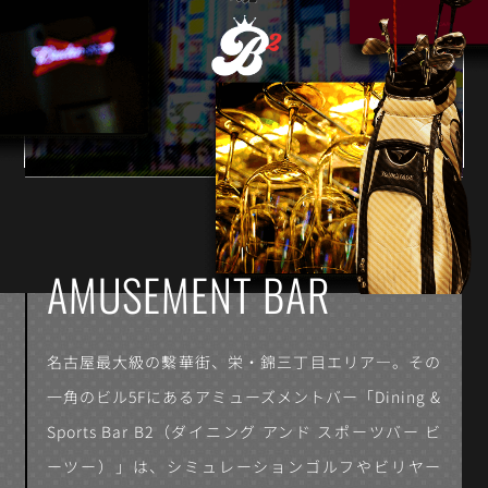
AMUSEMENT BAR
名古屋最大級の繫華街、栄・錦三丁目エリア―。
その
一角のビル5Fにあるアミューズメントバー「Dining &
Sports Bar B2（ダイニング アンド スポーツバー ビ
ーツー）」は、シミュレーションゴルフやビリヤー