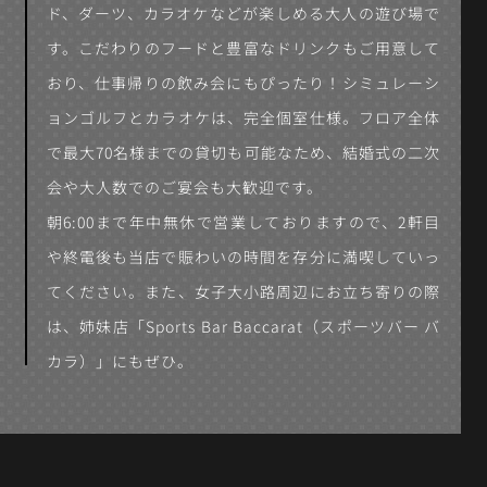
ド、ダーツ、カラオケなどが楽しめる大人の遊び場で
す。こだわりのフードと豊富なドリンクもご用意して
おり、仕事帰りの飲み会にもぴったり！シミュレーシ
ョンゴルフとカラオケは、完全個室仕様。フロア全体
で最大70名様までの貸切も可能なため、結婚式の二次
会や大人数でのご宴会も大歓迎です。
朝6:00まで年中無休で営業しておりますので、2軒目
や終電後も当店で賑わいの時間を存分に満喫していっ
てください。また、女子大小路周辺にお立ち寄りの際
は、姉妹店「Sports Bar Baccarat（スポーツバー バ
カラ）」にもぜひ。