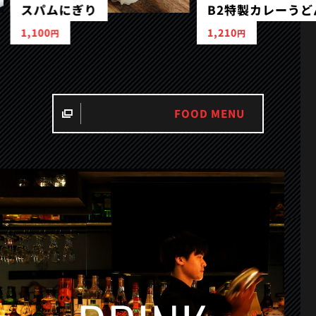
B2特製カレーうどん
デザ
1,210
1,10
円
FOOD MENU